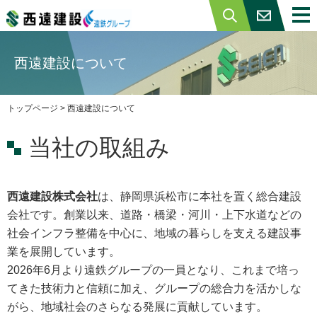
トップページ
西遠建設について
西遠建設について
トップページ
> 西遠建設について
ISO・エコアクション
情報セキュリティ基本方針
当社の取組み
事業内容
西遠建設株式会社
は、静岡県浜松市に本社を置く総合建設
土木・舗装工事
会社です。創業以来、道路・橋梁・河川・上下水道などの
一般建築
社会インフラ整備を中心に、地域の暮らしを支える建設事
業を展開しています。
不動産事業
2026年6月より遠鉄グループの一員となり、これまで培っ
てきた技術力と信頼に加え、グループの総合力を活かしな
施工事例
がら、地域社会のさらなる発展に貢献しています。