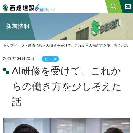
トップページ
新着情報
西遠建設について
トップページ
>
新着情報
> AI研修を受けて、これからの働き方を少し考えた話
ISO・エコアクション
2026年04月20日
情報セキュリティ基本方針
おしらせ
AI研修を受けて、これか
事業内容
らの働き方を少し考えた
土木・舗装工事
一般建築
話
不動産事業
施工事例