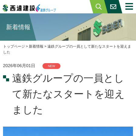
トップページ
新着情報
西遠建設について
トップページ
>
新着情報
> 遠鉄グループの一員として新たなスタートを迎えま
ISO・エコアクション
した
情報セキュリティ基本方針
2026年06月01日
NEW
事業内容
遠鉄グループの一員とし
土木・舗装工事
て新たなスタートを迎え
一般建築
ました
不動産事業
施工事例